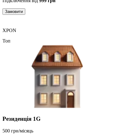
Підключення від
999 грн
Замовити
XPON
Топ
Резиденція 1G
500 грн/місяць