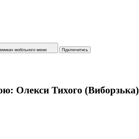
емикач мобільного меню
Підключитись
ю: Олекси Тихого (Виборзька) 