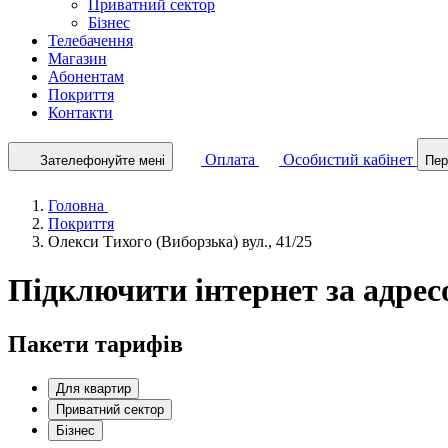
Приватний сектор
Бізнес
Телебачення
Магазин
Абонентам
Покриття
Контакти
Оплата
Особистий кабінет
Зателефонуйте мені
Пер
Головна
Покриття
Олекси Тихого (Виборзька) вул., 41/25
Підключити інтернет за адресо
Пакети тарифів
Для квартир
Приватний сектор
Бізнес