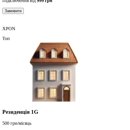
Підключення від
999 грн
Замовити
XPON
Топ
Резиденція 1G
500 грн/місяць