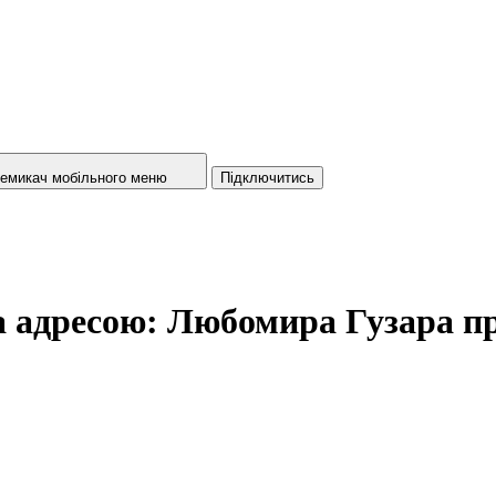
емикач мобільного меню
Підключитись
 адресою: Любомира Гузара про