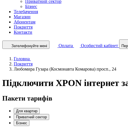
Приватний сектор
Бізнес
Телебачення
Магазин
Абонентам
Покриття
Контакти
Оплата
Особистий кабінет
Зателефонуйте мені
Пер
Головна
Покриття
Любомира Гузара (Космонавта Комарова) просп., 24
Підключити XPON інтернет за
Пакети тарифів
Для квартир
Приватний сектор
Бізнес