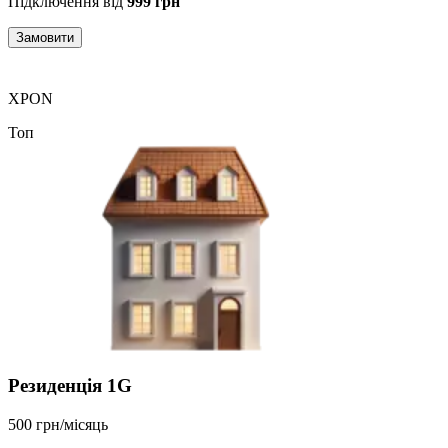
Підключення від
999 грн
Замовити
XPON
Топ
Резиденція 1G
500 грн/місяць