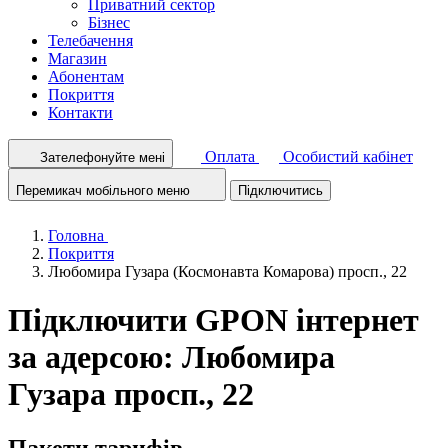
Приватний сектор
Бізнес
Телебачення
Магазин
Абонентам
Покриття
Контакти
Оплата
Особистий кабінет
Зателефонуйте мені
Перемикач мобільного меню
Підключитись
Головна
Покриття
Любомира Гузара (Космонавта Комарова) просп., 22
Підключити GPON інтернет
за адерсою: Любомира
Гузара просп., 22
Пакети тарифів