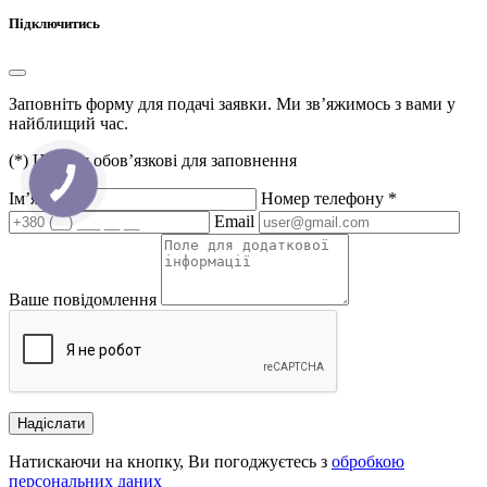
Підключитись
Заповніть форму для подачі заявки. Ми зв’яжимось з вами у
найблищий час.
(
*
) Ці поля обов’язкові для заповнення
Ім’я
*
Номер телефону
*
Email
Ваше повідомлення
Надіслати
Натискаючи на кнопку, Ви погоджуєтесь з
обробкою
персональних даних